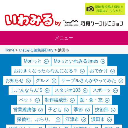
Home
>
いわみる編集部Diary
>
浜田市
Moriっと
Moっといわみるtimes
おおきくなったらなんになる？
おでかけ
お知らせ
グルメ
ケーブルさんがやってみた
しごんならん’S
スタジオ103
スポーツ
ペット
制作編成部
医・食・充
営業総務部
子ども
季節
技術部
探偵社、ぶらり。
江津市
浜田市