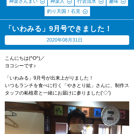
神楽ざんまい
神楽人
行雲流水
趣味
釣り天国！石見
「いわみる」9月号できました！
2020年08月31日
こんにちは(^O^)／
ヨコシーです♪
「いわみる」9月号が出来上がりました！
いつもランチを食べに行く「やきとり紘」さんに、制作ス
タッフの柘植君と一緒にお届けに参りました(‘◇’)ゞ