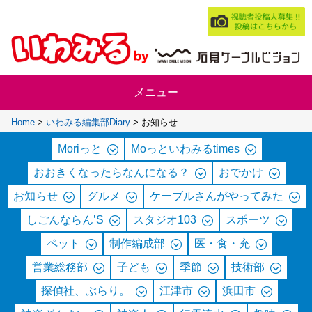
Home
>
いわみる編集部Diary
>
お知らせ
Moriっと
Moっといわみるtimes
おおきくなったらなんになる？
おでかけ
お知らせ
グルメ
ケーブルさんがやってみた
しごんならん’S
スタジオ103
スポーツ
ペット
制作編成部
医・食・充
営業総務部
子ども
季節
技術部
探偵社、ぶらり。
江津市
浜田市