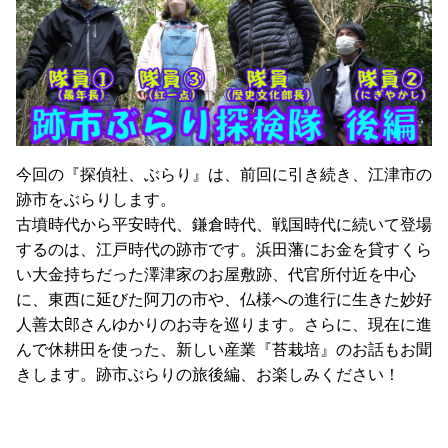
今回の『探偵社、ぶらり』は、前回に引き続き、江津市の
跡市をぶらりします。
古墳時代から平安時代、鎌倉時代、戦国時代に続いて登場
するのは、江戸時代の跡市です。浜田藩にお金を貸すくら
い大金持ちだった澤津家のお屋敷跡、代官所付近を中心
に、東西に延びた阿刀の市や、仏様への進行に生きた妙好
人善太郎さんゆかりのお寺を巡ります。さらに、現在に進
んで休耕田を使った、新しい産業『苔栽培』のお話もお聞
きします。跡市ぶらりの旅後編、お楽しみください！