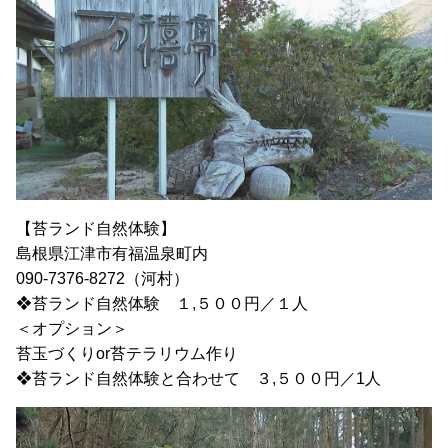
【苔ランド自然体験】
島根県江津市有福温泉町内
090-7376-8272（河村）
❖苔ランド自然体験 １,５００円／１人
＜オプション＞
苔玉づくりor苔テラリウム作り
❖苔ランド自然体験と合わせて ３,５００円／1人