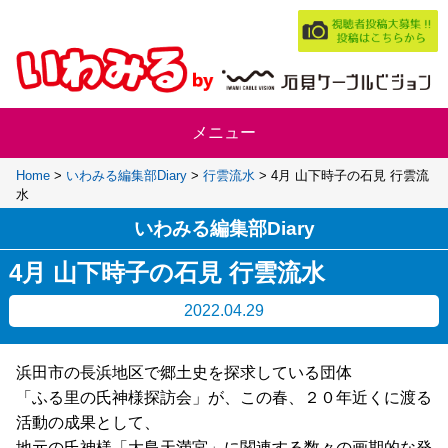
Home
>
いわみる編集部Diary
>
行雲流水
>
4月 山下時子の石見 行雲流
水
いわみる編集部Diary
4月 山下時子の石見 行雲流水
2022.04.29
浜田市の長浜地区で郷土史を探求している団体
「ふる里の氏神様探訪会」が、この春、２０年近くに渡る
活動の成果として、
地元の氏神様「大島天満宮」に関連する数々の画期的な発