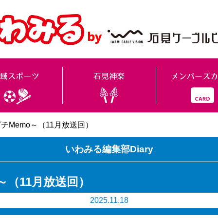
プチMemo～（11月放送回）
いわみる編集部Diary
o～（11月放送回）
2025.11.18