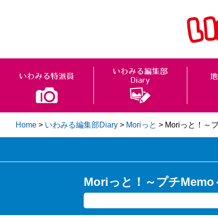
Home
>
いわみる編集部Diary
>
Moriっと
>
Moriっと！～
Moriっと！～プチMem