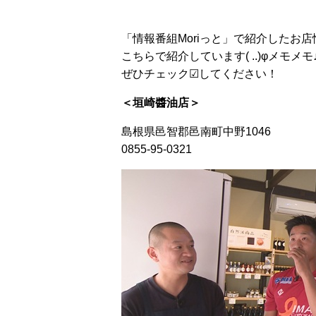
「情報番組Moriっと」で紹介したお
こちらで紹介しています( ..)φメモメモ
ぜひチェック☑してください！
＜垣崎醬油店＞
島根県邑智郡邑南町中野1046
0855-95-0321