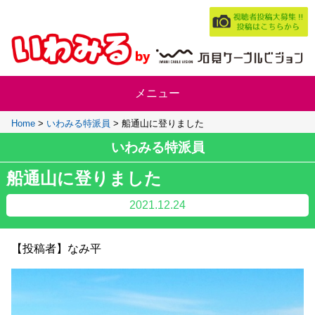
Home
>
いわみる特派員
>
船通山に登りました
いわみる特派員
船通山に登りました
2021.12.24
【投稿者】なみ平