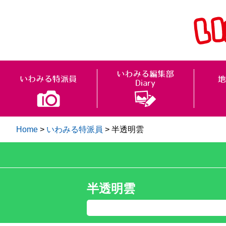
Home
>
いわみる特派員
>
半透明雲
半透明雲