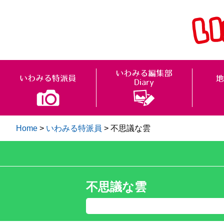
Home
>
いわみる特派員
>
不思議な雲
不思議な雲