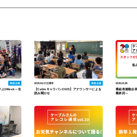
単発企画
2025.06.17
江津市
単発企画
2025.02.28
学ぶ1Week～生
【Cableキャラバン2025】アナウンサーによる
番組表連動企
読み聞かせ
最終回～