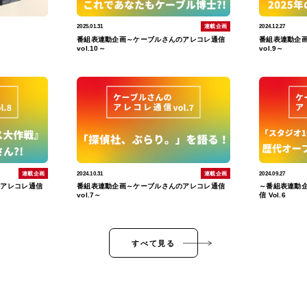
2025.01.31
連載企画
2024.12.27
！
番組表連動企画～ケーブルさんのアレコレ通信
番組表連動企
vol.10～
vol.9～
連載企画
2024.10.31
連載企画
2024.09.27
のアレコレ通信
番組表連動企画～ケーブルさんのアレコレ通信
～番組表連動
vol.7～
信 Vol.6
すべて見る